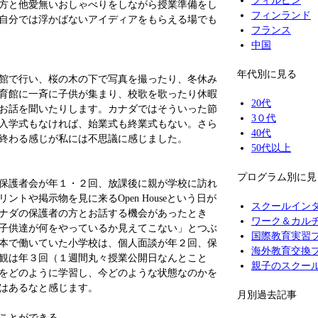
フィルピン
方と他愛無いおしゃべりをしながら授業準備をし
フィンランド
自分では浮かばないアイディアをもらえる場でも
フランス
中国
年代別に見る
館で行い、桜の木の下で写真を撮ったり、冬休み
育館に一斉に子供が集まり、校歌を歌ったり休暇
20代
お話を聞いたりします。カナダではそういった節
3０代
入学式もなければ、始業式も終業式もない。さら
40代
終わる感じが私には不思議に感じました。
50代以上
プログラム別に見
保護者会が年１・２回、放課後に親が学校に訪れ
ントや掲示物を見に来るOpen Houseという日が
スクールイン
ナダの保護者の方とお話する機会があったとき
ワーク＆カル
子供達が何をやっているか見えてこない」とつぶ
国際教育実習
本で働いていた小学校は、個人面談が年２回、保
海外教育交換
観は年３回（１週間丸々授業公開日なんとこと
親子のスクー
をどのように学習し、今どのような状態なのかを
はあるなと感じます。
月別過去記事
ことができる