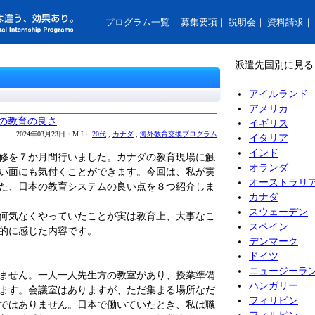
プログラム一覧
｜
募集要項
｜
説明会
｜
資料請求
｜
派遣先国別に見る
アイルランド
アメリカ
の教育の良さ
イギリス
2024年03月23日・M.I・
20代
,
カナダ
,
海外教育交換プログラム
イタリア
インド
修を７か月間行いました。カナダの教育現場に触
オランダ
い面にも気付くことができます。今回は、私が実
オーストラリ
た、日本の教育システムの良い点を８つ紹介しま
カナダ
スウェーデン
何気なくやっていたことが実は教育上、大事なこ
スペイン
的に感じた内容です。
デンマーク
ドイツ
ニュージーラ
ません。一人一人先生方の教室があり、授業準備
ハンガリー
ます。会議室はありますが、ただ集まる場所なだ
フィリピン
ではありません。日本で働いていたとき、私は職