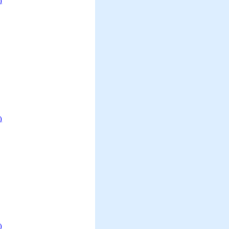
)
)
)