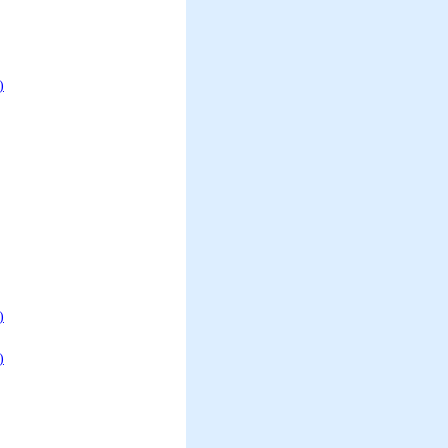
)
)
)