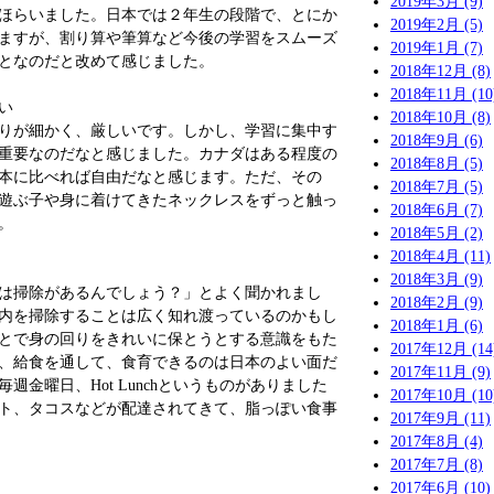
2019年3月 (9)
ほらいました。日本では２年生の段階で、とにか
2019年2月 (5)
ますが、割り算や筆算など今後の学習をスムーズ
2019年1月 (7)
となのだと改めて感じました。
2018年12月 (8)
2018年11月 (10
い
2018年10月 (8)
りが細かく、厳しいです。しかし、学習に集中す
2018年9月 (6)
重要なのだなと感じました。カナダはある程度の
2018年8月 (5)
本に比べれば自由だなと感じます。ただ、その
2018年7月 (5)
遊ぶ子や身に着けてきたネックレスをずっと触っ
2018年6月 (7)
。
2018年5月 (2)
2018年4月 (11)
2018年3月 (9)
は掃除があるんでしょう？」とよく聞かれまし
2018年2月 (9)
内を掃除することは広く知れ渡っているのかもし
2018年1月 (6)
とで身の回りをきれいに保とうとする意識をもた
2017年12月 (14
、給食を通して、食育できるのは日本のよい面だ
2017年11月 (9)
週金曜日、Hot Lunchというものがありました
2017年10月 (10
ト、タコスなどが配達されてきて、脂っぽい食事
2017年9月 (11)
2017年8月 (4)
2017年7月 (8)
2017年6月 (10)