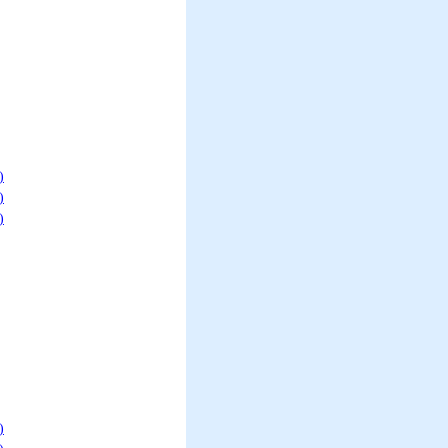
)
)
)
)