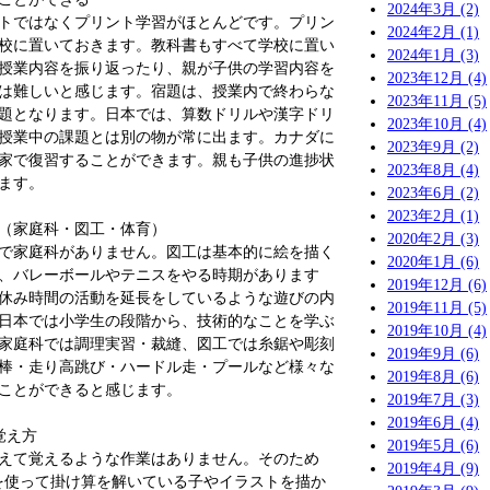
2024年3月 (2)
トではなくプリント学習がほとんどです。プリン
2024年2月 (1)
校に置いておきます。教科書もすべて学校に置い
2024年1月 (3)
授業内容を振り返ったり、親が子供の学習内容を
2023年12月 (4)
は難しいと感じます。宿題は、授業内で終わらな
2023年11月 (5)
題となります。日本では、算数ドリルや漢字ドリ
2023年10月 (4)
授業中の課題とは別の物が常に出ます。カナダに
2023年9月 (2)
家で復習することができます。親も子供の進捗状
2023年8月 (4)
ます。
2023年6月 (2)
2023年2月 (1)
（家庭科・図工・体育）
2020年2月 (3)
で家庭科がありません。図工は基本的に絵を描く
2020年1月 (6)
、バレーボールやテニスをやる時期があります
2019年12月 (6)
休み時間の活動を延長をしているような遊びの内
2019年11月 (5)
日本では小学生の段階から、技術的なことを学ぶ
2019年10月 (4)
家庭科では調理実習・裁縫、図工では糸鋸や彫刻
2019年9月 (6)
棒・走り高跳び・ハードル走・プールなど様々な
2019年8月 (6)
ことができると感じます。
2019年7月 (3)
2019年6月 (4)
覚え方
2019年5月 (6)
えて覚えるような作業はありません。そのため
2019年4月 (9)
手を使って掛け算を解いている子やイラストを描か