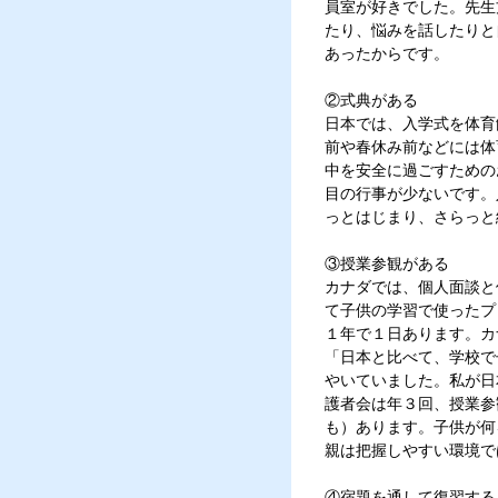
員室が好きでした。先生
たり、悩みを話したりと
あったからです。
②式典がある
日本では、入学式を体育
前や春休み前などには体
中を安全に過ごすための
目の行事が少ないです。
っとはじまり、さらっと
③授業参観がある
カナダでは、個人面談と
て子供の学習で使ったプリ
１年で１日あります。カ
「日本と比べて、学校で
やいていました。私が日
護者会は年３回、授業参
も）あります。子供が何
親は把握しやすい環境で
④宿題を通して復習する