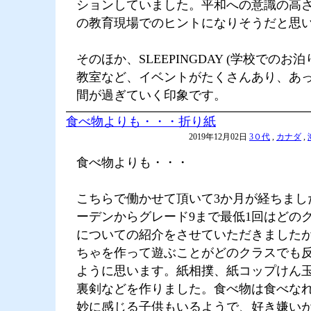
ションしていました。平和への意識の高
の教育現場でのヒントになりそうだと思
そのほか、SLEEPINGDAY (学校でのお
教室など、イベントがたくさんあり、あ
間が過ぎていく印象です。
食べ物よりも・・・折り紙
2019年12月02日
3０代
,
カナダ
,
食べ物よりも・・・
こちらで働かせて頂いて3か月が経ちまし
ーデンからグレード9まで最低1回はどの
についての紹介をさせていただきました
ちゃを作って遊ぶことがどのクラスでも
ように思います。紙相撲、紙コップけん
裏剣などを作りました。食べ物は食べな
妙に感じる子供もいるようで、好き嫌い