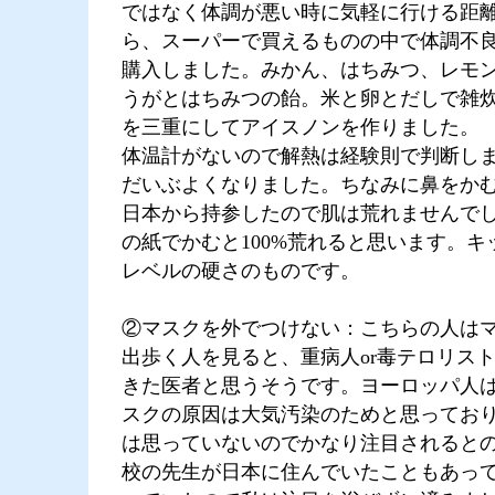
ではなく体調が悪い時に気軽に行ける距
ら、スーパーで買えるものの中で体調不
購入しました。みかん、はちみつ、レモ
うがとはちみつの飴。米と卵とだしで雑
を三重にしてアイスノンを作りました。
体温計がないので解熱は経験則で判断し
だいぶよくなりました。ちなみに鼻をか
日本から持参したので肌は荒れませんで
の紙でかむと100%荒れると思います。キ
レベルの硬さのものです。
②マスクを外でつけない：こちらの人は
出歩く人を見ると、重病人or毒テロリスト
きた医者と思うそうです。ヨーロッパ人
スクの原因は大気汚染のためと思ってお
は思っていないのでかなり注目されると
校の先生が日本に住んでいたこともあっ