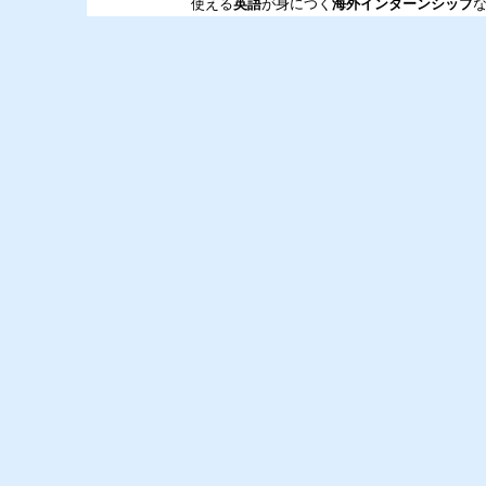
使える
英語
が身につく
海外インターンシップ