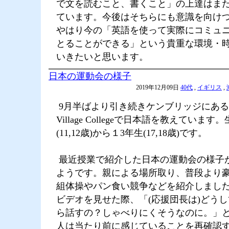
で文を読むこと、書くこと」の上達はま
ています。今後はそちらにも意識を向け
やはり今の「英語を使って実際にコミュ
とることができる」という貴重な環境・
いきたいと思います。
日本の運動会の様子
2019年12月09日
40代
,
イギリス
,
9月半ばより引き続きケンブリッジにあるImp
Village Collegeで日本語を教えています
(11,12歳)から１3年生(17,18歳)です。
最近授業で紹介した日本の運動会の様子
ようです。親による場所取り、普段より
組体操やパン食い競争などを紹介しまし
ビデオを見せた際、「(応援団長は)どう
ら話すの？しゃべりにくそうなのに。」
人は当たり前に感じていることを再確認