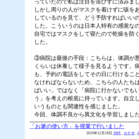
っていたので私は注目を浴びずに済みま
しかし周りの人がマスクを着けずに咳を
しているのを見て、どう予防すればいい
した。こういうのは日本人特有の感覚な
自宅ではマスクをして寝たので乾燥を防
した。
③病院は最後の手段：こちらは、体調が悪
くらいは休養して様子を見るようです。
も、予約の電話をしてその日に行けるこ
なければならないため、こちらの人たち
ばいい」ではなく「病院に行かないでも
う」を考えの根底に持っています。自立
いうものとも関連性を感じました。
今回、体調不良から異文化を学習しまし
「お箸の使い方」を授業で行いました
2019年12月18日
20代
,
カナダ
,