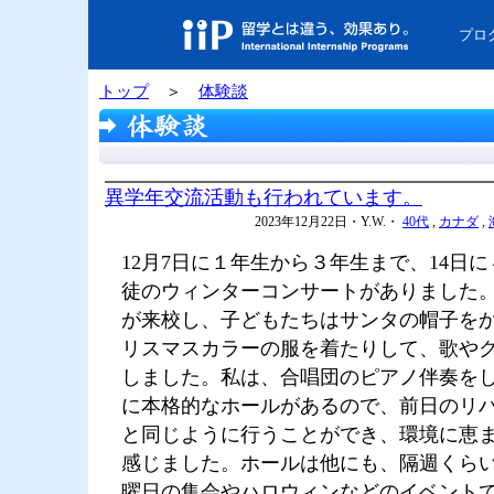
プロ
トップ
＞
体験談
異学年交流活動も行われています。
2023年12月22日・Y.W.・
40代
,
カナダ
,
12月7日に１年生から３年生まで、14日
徒のウィンターコンサートがありました
が来校し、子どもたちはサンタの帽子を
リスマスカラーの服を着たりして、歌や
しました。私は、合唱団のピアノ伴奏を
に本格的なホールがあるので、前日のリ
と同じように行うことができ、環境に恵
感じました。ホールは他にも、隔週くら
曜日の集会やハロウィンなどのイベント