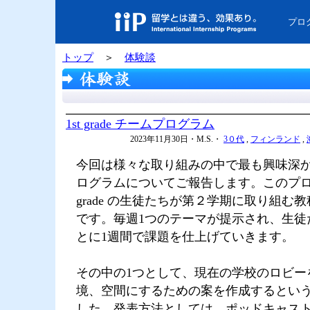
プロ
トップ
＞
体験談
1st grade チームプログラム
2023年11月30日・M.S.・
3０代
,
フィンランド
,
今回は様々な取り組みの中で最も興味深
ログラムについてご報告します。このプログ
grade の生徒たちが第２学期に取り組む
です。毎週1つのテーマが提示され、生徒
とに1週間で課題を仕上げていきます。
その中の1つとして、現在の学校のロビー
境、空間にするための案を作成するとい
した。発表方法としては、ポッドキャス