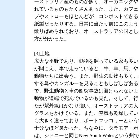
ーストラリア産のものが多く、オーガニックや
れているものもたくさんあった。また、カフェ
プやストローもほとんどが、コンポストできる
紙製だったりする。日常に当たり前にこのよう
散りばめられており、オーストラリアの国とし
方が分かった。
[3]土地
広大な平野であり、動物を飼っている家も多い
が聞こえ、車で走っていると、牛、羊、馬、や
動物たちに出会う。また、野生の動物も多く、
する鳥やカンガルーを見ることもしばしばある
で、野生動物と車の衝突事故は避けられないよ
動物が道端で死んでいるのも見た。そして、行
たが紫外線はかなり強い。オーストラリアの人
グラスをかけている。また、空気も乾燥してい
も大きく違っており、ポートマッコリーという
十分なほど暑かった。ちなみに、タラモア・ポ
は、シドニーと同じNew South Walesという