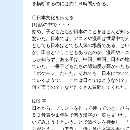
を横断するのには約１６時間かかる。
〇日本文化を伝える
[1] 話の中で・・・
始め、子どもたちが日本のことをほとんど知ら
驚いた。日本では、アニメや漫画は世界中で人
としても日本はとても人気の場所である、とい
が、田舎ということもあったのか、漫画やアニ
しか知らず、ある子は、中国、韓国、日本の地
ていた。一番子どもたちの認知度が高かったも
「ポケモン」だった。それでも、日本について
ているようで、「これは日本ではどうなの？」
何て言うの？」などたくさん質問してくれた。
[2]文字
日本から、プリントを作って持っていき、ひら
５０音表や１年生で習う漢字の一覧を見せた。
いてみよう！ということで筆ペンを持参し、「
りがとう」「コアラ」「侍」等の文字を書いて