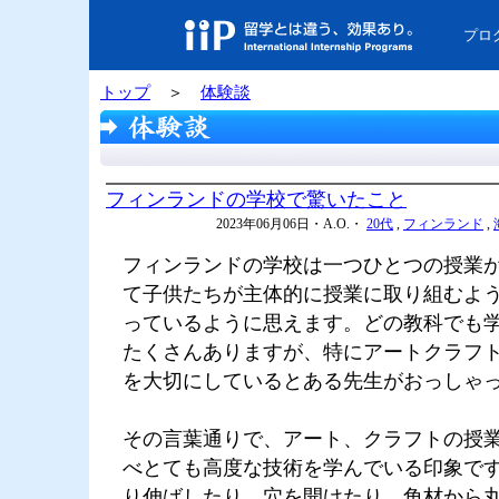
プロ
トップ
＞
体験談
フィンランドの学校で驚いたこと
2023年06月06日・A.O.・
20代
,
フィンランド
,
フィンランドの学校は一つひとつの授業
て子供たちが主体的に授業に取り組むよ
っているように思えます。どの教科でも
たくさんありますが、特にアートクラフ
を大切にしているとある先生がおっしゃ
その言葉通りで、アート、クラフトの授
べとても高度な技術を学んでいる印象で
り伸ばしたり、穴を開けたり、角材から