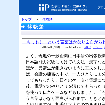
プロ
トップ
＞
体験談
「もしもし」という言葉はかなり面白がら
2012年06月18日・Rui Murakami・
3０代
,
インド
,
よく、現地の一般企業に日本語の出張授
日本語能力試験に向けての文法・漢字な
ほか、受講生が飽きないように工夫をし
ば、会話の練習の中で、一人ひとりに１
してもらったり、日本のケータイ電話に
後、電話でのやりとりを演じてもらった
を使って伝言ゲームなどもしました。「
う言葉はかなり面白がられます。ときど
もやりますが、相手は大人なのであまり