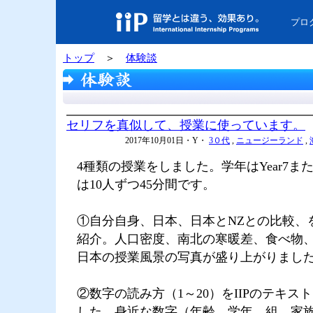
プロ
トップ
＞
体験談
セリフを真似して、授業に使っています。
2017年10月01日・Y・
3０代
,
ニュージーランド
,
4種類の授業をしました。学年はYear7ま
は10人ずつ45分間です。
①自分自身、日本、日本とNZとの比較、
紹介。人口密度、南北の寒暖差、食べ物
日本の授業風景の写真が盛り上がりまし
②数字の読み方（1～20）をIIPのテキス
した。身近な数字（年齢、学年、組、家