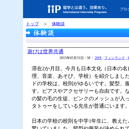
プロ
トップ
＞
体験談
遊びは世界共通
2015年05月31日・M・
20代
,
フィンランド
,
滞在2か月目。今月も日本文化（日本の名
理、音楽、あそび、学校）を紹介しまし
ドの学校は、校則がゆるいです。髪型、
す。ピアスやアクセサリーも自由です。
の髪の毛の生徒、ピンクのメッシュが入
タトゥーをしている先生が普通にいます
日本の学校の校則を中学1年生に、教えた
驚いていました。髪型や服装が決められ