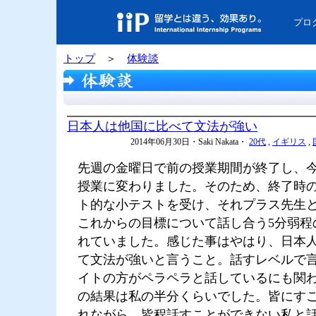
プロ
トップ
＞
体験談
日本人は他国に比べて文法が強い
2014年06月30日・Saki Nakata・
20代
,
イギリス
,
先週の金曜日で前の授業期間が終了し、
授業に変わりました。そのため、終了時
ト的な小テストを受け、それプラス先生
これからの目標について話し合う5分弱程
れていました。感じた事はやはり、日本
て文法が強いと言うこと。話すレベルで
イトの方がペラペラと話しているにも関
の結果は私の半分くらいでした。皆にす
れながら、皆程話すことができない私と