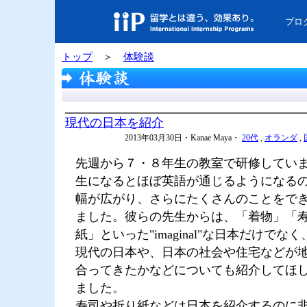
プロ
トップ
＞
体験談
現代の日本を紹介
2013年03月30日・Kanae Maya・
20代
,
オランダ
,
先週から７・８年生の教室で研修してい
生になるとほぼ英語が通じるようになる
幅が広がり、さらにたくさんのことをで
ました。彼らの先生からは、「着物」「
紙」といった"imaginal"な日本だけでな
現代の日本や、日本の社会や住宅などが
合ってきたかなどについても紹介してほ
ました。
寿司や折り紙などは日本を紹介するのに