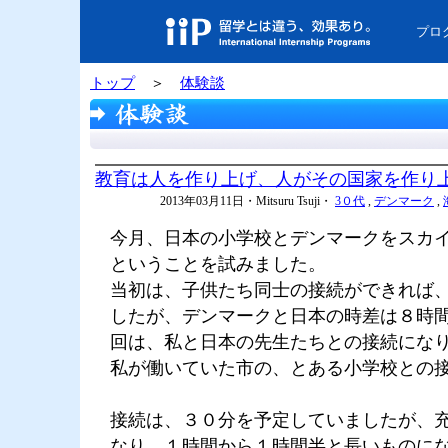
プロ
トップ
＞
体験談
教育は人を作り上げ、人がその国家を作り
2013年03月11日・Mitsuru Tsuji・
3０代
,
デンマーク
,
今月、日本の小学校とデンマークをスカ
ということを試みました。
当初は、子供たち同士の接続ができれば
したが、デンマークと日本の時差は８時
回は、私と日本の先生たちとの接続にな
私が働いていた市の、とある小学校との
接続は、３０分を予定していましたが、
なり、１時間から１時間半と長いものに