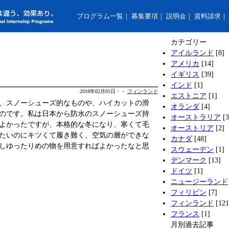
プログラム一覧
｜
募集要項
｜
説明会
｜
資料請求
｜
カテゴリー
アイルランド
[8]
アメリカ
[14]
イギリス
[39]
インド
[1]
2018年02月01日・・
フィンランド
エストニア
[1]
、スノーシューズ的なものや、ハイカットの滑
オランダ
[4]
のです。私は日本から防水のスノーシューズ持
オーストラリア
[3
よかったですが、本格的な冬になり、寒くて毛
オーストリア
[2]
たいのにキツくて履き難く、空気の層ができな
カナダ
[48]
しゆったりめの物を用意すればよかったなと思
スウェーデン
[1]
デンマーク
[13]
ドイツ
[1]
ニュージーランド
フィリピン
[7]
フィンランド
[121
フランス
[1]
月別過去記事