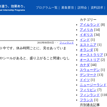
プログラム一覧
｜
募集要項
｜
説明会
｜
資料請求
｜
カテゴリー
アイルランド
[8]
アメリカ
[14]
イギリス
[34]
インド
[1]
2015年09月01日・・
フィンランド
エストニア
[1]
ト中です。休み時間ごとに、見せあっていま
オランダ
[3]
オーストラリア
[3
やシールがあると、盛り上がること間違いなし
オーストリア
[2]
カナダ
[44]
スウェーデン
[1]
デンマーク
[13]
ドイツ
[1]
ニュージーランド
フィリピン
[7]
フィンランド
[110
フランス
[1]
月別過去記事