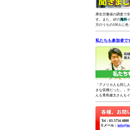
厚生労働省の調査で
す。また、iiPの
海外
方のうちの100人に
私たちも参加者で
「アメリカ人も同じ
きな収穫だった。」
んも青島健太さんも
Tel：03-5754-4888
Eメール：
info@int