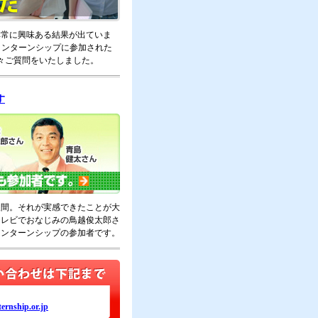
非常に興味ある結果が出ていま
インターンシップに参加された
色々ご質問をいたしました。
す
人間。それが実感できたことが大
テレビでおなじみの鳥越俊太郎さ
インターンシップの参加者です。
ernship.or.jp