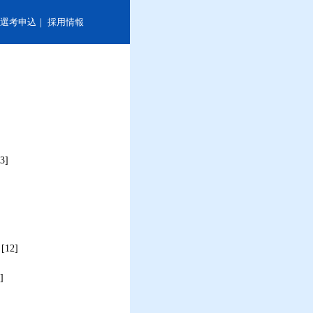
選考申込
｜
採用情報
3]
[12]
]