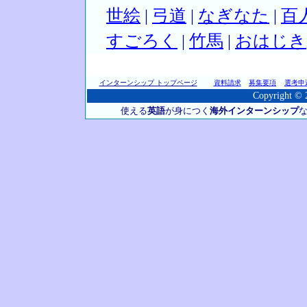
世絵
|
弓道
|
なぎなた
|
百
すごろく
|
竹馬
|
おはじき
インターンシップ トップページ
資料請求
募集要項
選考申
Copyright © 2
使える
英語
が身につく
海外インターンシップ