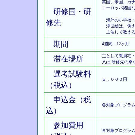
英国、米国、カナ
ヨーロッパ諸国な
研修国・研
・海外の小学校・
修先
・浮世絵は、例え
主催して教える
期間
4週間～12ヶ月
主として教員宅・
滞在場所
又は 研修先の寮
選考試験料
５，０００円
（税込）
申込金（税
各対象プログラム
込）
参加費用
各対象プログラム