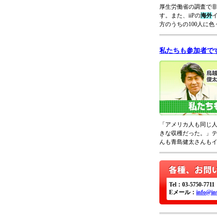
厚生労働省の調査で
す。また、iiPの
海外
方のうちの100人に
私たちも参加者で
「アメリカ人も同じ
きな収穫だった。」
んも青島健太さんも
Tel：03-5750-7711
Eメール：
info@int