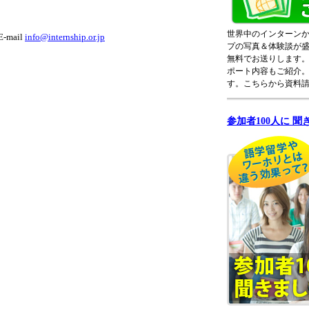
世界中のインターン
E-mail
info@internship.or.jp
プの写真＆体験談が
無料でお送りします
ポート内容もご紹介
す。こちらから資料
参加者100人に 聞