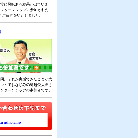
非常に興味ある結果が出ていま
インターンシップに参加された
色々ご質問をいたしました。
す
人間。それが実感できたことが大
テレビでおなじみの鳥越俊太郎さ
インターンシップの参加者です。
ernship.or.jp