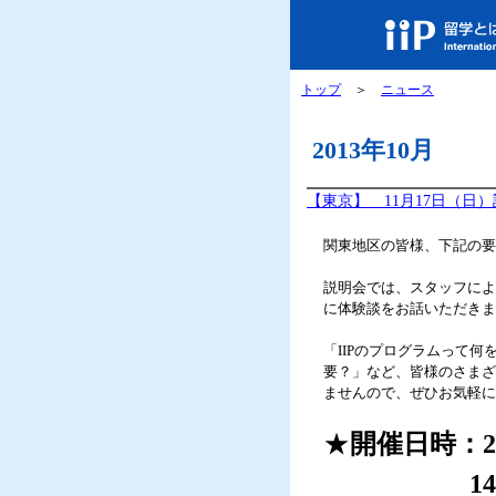
トップ
＞
ニュース
2013年10月
【東京】 11月17日（日
関東地区の皆様、下記の要
説明会では、スタッフによ
に体験談をお話いただきま
「IIPのプログラムって
要？」など、皆様のさまざ
ませんので、ぜひお気軽に
★
開催日時：2
14：00