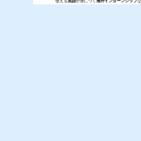
使える
英語
が身につく
海外インターンシップ