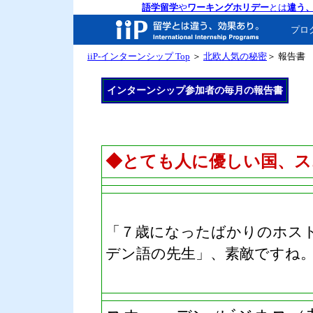
語学留学
や
ワーキングホリデー
とは
違う
プロ
iiP-インターンシップ Top
＞
北欧人気の秘密
＞ 報告書
インターンシップ参加者の毎月の報告書
◆とても人に優しい国、ス
「７歳になったばかりのホス
デン語の先生」、素敵ですね