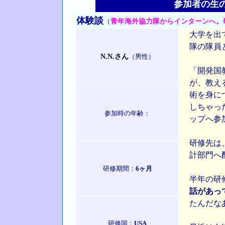
参加者の生
体験談
（
青年海外協力隊からインターンへ。
大学を出
隊の隊員
N.N.さん
（男性）
「開発国
が、教え
術を身に
しちゃっ
参加時の年齢：
ップへ参
研修先は
計部門へ
研修期間：
6ヶ月
半年の研
話があっ
たんだな
研修国：
USA