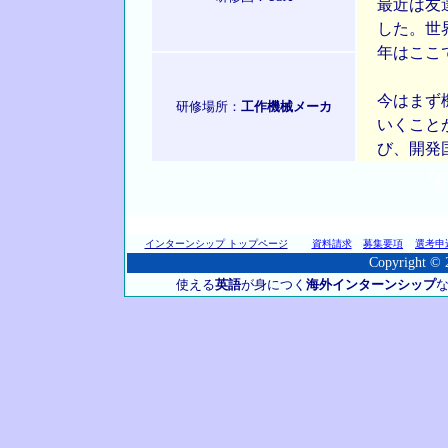
最近は友
した。世
年はここ
今はまず
研修場所：
工作機械メーカ
いくこと
び、開発
な
インターンシップ トップページ
資料請求
募集要項
選考申
Copyright © 2
使える
英語
が身につく
海外インターンシップ