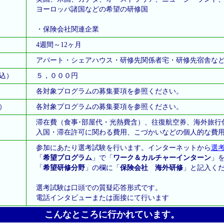
ヨーロッパ諸国などの希望の研修国
・保険会社関連企業
4週間～12ヶ月
アパート・シェアハウス・研修先関係者宅・研修先宿舎な
込）
５，０００円
各対象プログラムの募集要項を参照ください。
）
各対象プログラムの募集要項を参照ください。
滞在費（食事･部屋代・光熱費含）、往復航空券、海外旅行
入国・滞在許可に関わる費用、こづかいなどの個人的な費
参加にあたり選考試験を行います。インターネットから
選
「
希望プログラム
」で「
ワーク＆カルチャーインターン
」
「
希望研修分野
」の欄に「
保険会社 海外研修
」と記入く
選考試験は口頭での質疑応答形式です。
電話インタビューまたは面接にて行います
こんなところに行かれています。