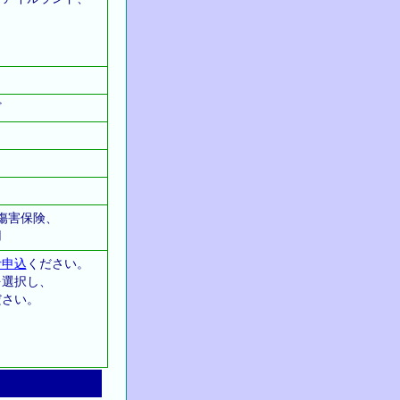
ど
傷害保険、
用
考申込
ください。
を選択し、
ださい。