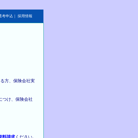
選考申込
｜
採用情報
いる方、保険会社実
につけ、保険会社
資料請求
ください。