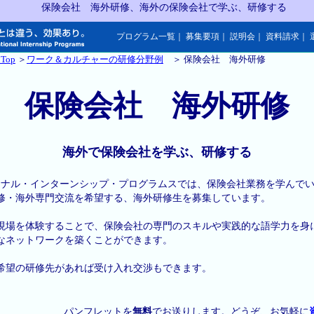
保険会社 海外研修、海外の保険会社で学ぶ、研修する
プログラム一覧
｜
募集要項
｜
説明会
｜
資料請求
｜
Top
＞
ワーク＆カルチャーの研修分野例
＞ 保険会社 海外研修
保険会社 海外研修
海外で保険会社を学ぶ、研修する
ナショナル・インターンシップ・プログラムスでは、保険会社業務を学んで
修・海外専門交流を希望する、海外研修生を募集しています。
現場を体験することで、保険会社の専門のスキルや実践的な語学力を身
なネットワークを築くことができます。
希望の研修先があれば受け入れ交渉もできます。
パンフレットを
無料
でお送りします。どうぞ、お気軽に