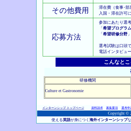
滞在費（食事･部
その他費用
入国・滞在許可に
参加にあたり選考
「
希望プログラ
「
希望研修分野
応募方法
選考試験は口頭で
電話インタビュー
こんなとこ
研修機関
Culture et Gastronomie
インターンシップ トップページ
資料請求
募集要項
選考申
Copyright © 2
使える
英語
が身につく
海外インターンシップ