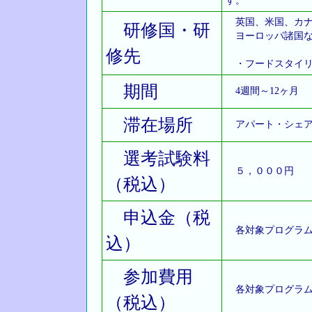
す。
英国、米国、カナ
研修国・研
ヨーロッパ諸国な
修先
・フードスタイリ
期間
4週間～12ヶ月
滞在場所
アパート・シェア
選考試験料
５，０００円
（税込）
申込金（税
各対象プログラム
込）
参加費用
各対象プログラム
（税込）