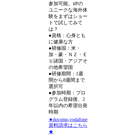
参加可能。iiPの
ユニークな海外体
験をまずはショー
トで試してみて
は？
●資格：心身とも
に健康な方
●研修国：米・
加・豪・ＮＺ・Ｅ
Ｕ諸国・アジアそ
の他希望国
●研修期間：1週
間から8週間まで
選択可
●参加時期：プロ
グラム登録後、2
年以内の希望出発
時期
★docomo,vodafone
資料請求はこちら
★