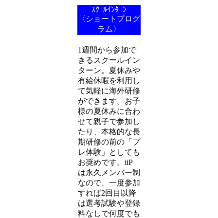
ｽｸｰﾙｲﾝﾀｰﾝ
〈ショートプログ
ラム〉
1週間から参加で
きるスクールイン
ターン。夏休みや
有給休暇を利用し
て気軽に海外研修
ができます。お子
様の夏休みに合わ
せて親子で参加し
たり、本格的な長
期研修の前の「プ
レ体験」としても
お奨めです。iiP
は永久メンバー制
なので、一度参加
すれば2回目以降
は選考試験や登録
料なしで何度でも